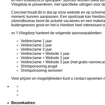
en een drukbezocht sportpark! Sponsor worden biedt dus
Vliegdorp te presenteren, met specifieke uitingen voor d
Concreet houdt dit in dat op onze website en op scherme
moment, kunnen aanpassen. Een sportzaak kan hierdoor w
uitzendbureau toont de actuele vacatures en een makela
buitengewoon groot en het is hierdoor heel interessant om
vv 't Vliegdorp hanteert de volgende sponsorpakketten:
Veldreclame 1 jaar
Veldreclame 2 jaar
Veldreclame 3 jaar
Veldreclame + Website 1 jaar
Veldreclame + Website 2 jaar
Veldreclame + Website 3 jaar (met gratis narrowcas
Shirtsponsoring jeugd
Shirtsponsoring senioren
Voor prijzen en mogelijkheden kunt u contact opnemen 
Bezoekadres: