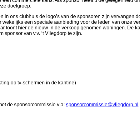
 een commerciële kans. Als sponsor heeft u de gelegenheid om 
eze doelgroep.
n in ons clubhuis de logo’s van de sponsoren zijn vervangen doo
ekelijks een speciale aanbieding voor de leden van onze vere
ar toont hier de nieuw in de verkoop genomen woningen. De kan
 sponsor van v.v. ‘t Vliegdorp te zijn.
ting op tv-schermen in de kantine)
met de sponsorcommissie via:
sponsorcommissie@vliegdorp.nl