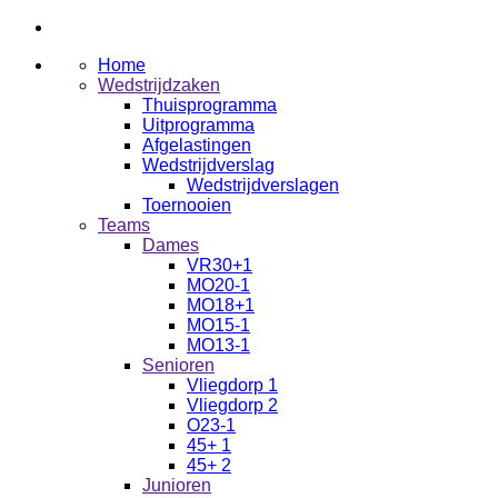
Home
Wedstrijdzaken
Thuisprogramma
Uitprogramma
Afgelastingen
Wedstrijdverslag
Wedstrijdverslagen
Toernooien
Teams
Dames
VR30+1
MO20-1
MO18+1
MO15-1
MO13-1
Senioren
Vliegdorp 1
Vliegdorp 2
O23-1
45+ 1
45+ 2
Junioren