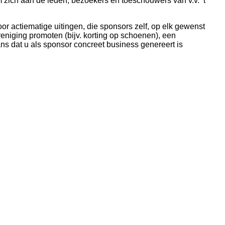
zich aan de leden, bezoekers en toeschouwers van v.v. ‘t
r actiematige uitingen, die sponsors zelf, op elk gewenst
niging promoten (bijv. korting op schoenen), een
s dat u als sponsor concreet business genereert is