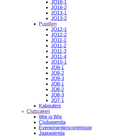
JO16-1
JO16-2
JO13-1
JO13-2
Pupillen
JO12-1
JO12-2
JO11-1
JO11-2
JO11-3
JO11-4
JO10-1
JO9-1
JO9-2
JO9-3
JO8-1
JO8-2
JO8-3
JO7-1
Kabouters
Clubzaken
Wie is Wie
Clubagenda
Evenementencommissie
Jaaragenda