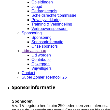
Opleidingen
Jeugd
Gedragsregels
Scheidsrechtercommissie
Privacyverklaring
Training & Veldindeling
Vertrouwenspersoon
Sponsoring
Sponsoring
Sponsorinformatie
Onze sponsors
Lidmaatschap
Lid worden
Contributie
Opzeggen
Vrijwilligers
Contact
Super Zomer Toernooi '26
Sponsorinformatie
Sponsoren
V.v. ‘t Vliegdorp heeft ruim 250 leden een zeer interes